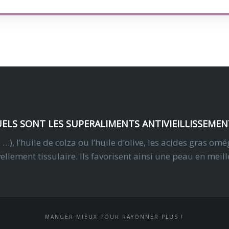
ELS SONT LES SUPERALIMENTS ANTIVIEILLISSEMEN
 l’huile de colza ou l’huile d’olive, les acides gras omég
ement tissulaire. Ils favorisent ainsi une peau en meilleur
MANGER MIEUX POUR RAYONNER PLUS !