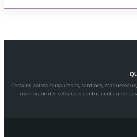
QU
Certains poissons (saumons, sardines, maquereaux, …),
membrane des cellules et contribuent au renouvell