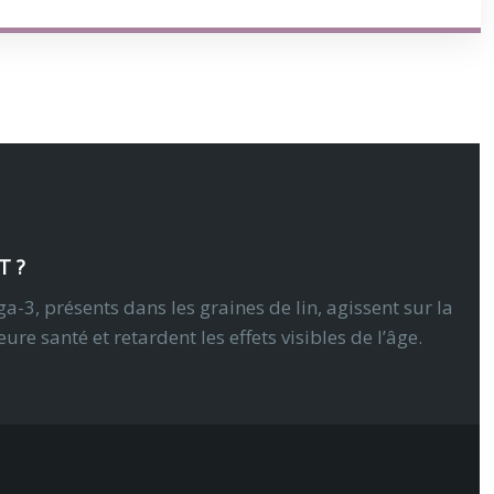
T ?
a-3, présents dans les graines de lin, agissent sur la
e santé et retardent les effets visibles de l’âge.